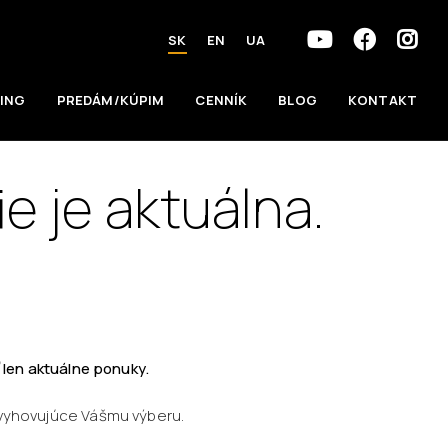
SK
EN
UA
ING
PREDÁM/KÚPIM
CENNÍK
BLOG
KONTAKT
e je aktuálna.
 len aktuálne ponuky.
 vyhovujúce Vášmu výberu.