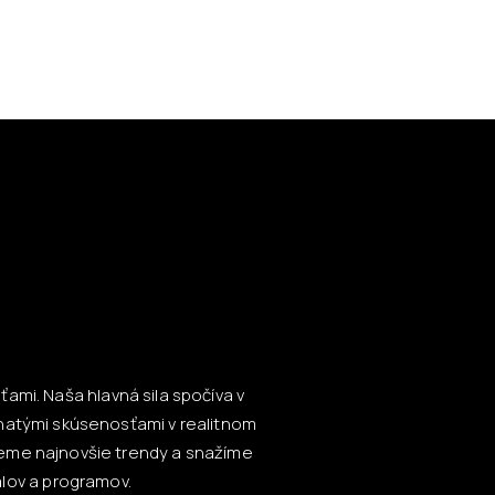
ami. Naša hlavná sila spočíva v
hatými skúsenosťami v realitnom
ujeme najnovšie trendy a snažíme
lov a programov.