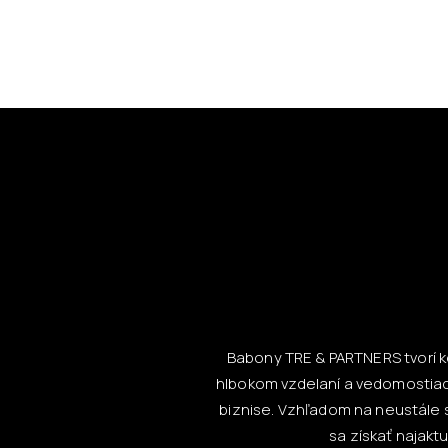
Babony TRE & PARTNERS tvorí ko
hlbokom vzdelaní a vedomostiac
biznise. Vzhľadom na neustále s
sa získať najak