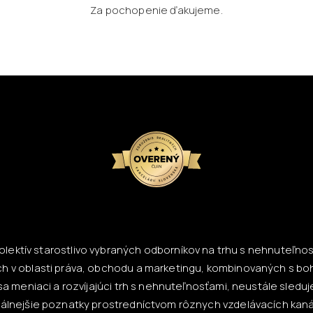
Za pochopenie ďakujeme.
lektív starostlivo vybraných odborníkov na trhu s nehnuteľnosť
h v oblasti práva, obchodu a marketingu, kombinovaných s bo
a meniaci a rozvíjajúci trh s nehnuteľnosťami, neustále sled
tuálnejšie poznatky prostredníctvom rôznych vzdelávacích kaná