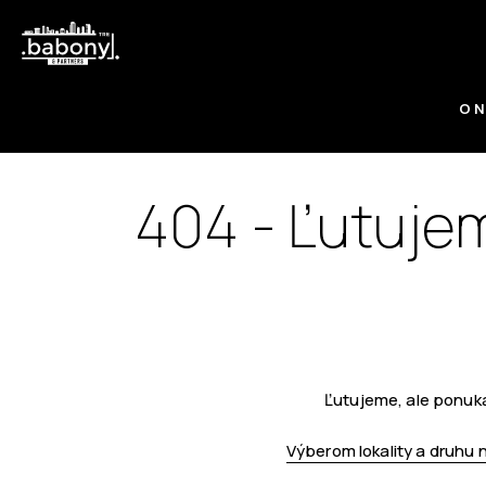
O 
404 - Ľutujem
Ľutujeme, ale ponuka
Výberom lokality a druhu 