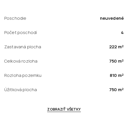
Poschodie
neuvedené
Počet poschodí
4
Zastavaná plocha
222 m²
Celková rozloha
750 m²
Rozloha pozemku
810 m²
Úžitková plocha
750 m²
ZOBRAZIŤ VŠETKY