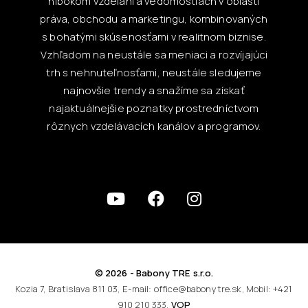
hlbokom vzdelaní a vedomostiach v oblasti
práva, obchodu a marketingu, kombinovaných
s bohatými skúsenosťami v realitnom biznise.
Vzhľadom na neustále sa meniaci a rozvíjajúci
trh s nehnuteľnosťami, neustále sledujeme
najnovšie trendy a snažíme sa získať
najaktuálnejšie poznatky prostredníctvom
rôznych vzdelávacích kanálov a programov.
© 2026 - Babony TRE s.r.o.
Kozia 7, Bratislava 811 03, E-mail: office@babonytre.sk, Mobil: +421
910 210 333,
VOP