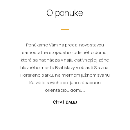
O ponuke
Ponúkame Vám na predaj novostavbu
samostatne stojaceho rodinného domu,
ktorá sa nachádza v najlukratívnejšej zóne
hlavného mesta Bratislavy v oblasti Slavína,
Horského parku, na miernom južnom svahu
Kalvárie s východo-juhozápadnou
orientáciou domu...
ČÍTAŤ ĎALEJ