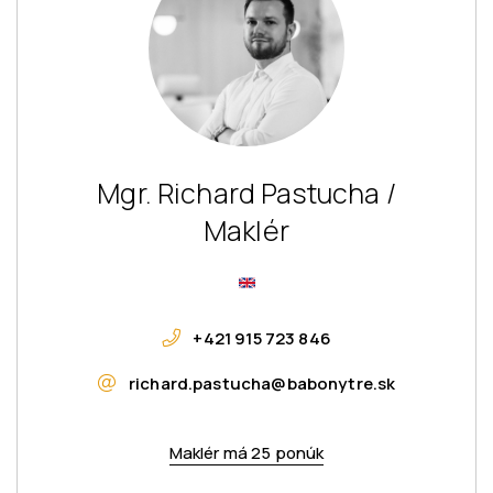
Mgr. Richard Pastucha /
Maklér
+421 915 723 846
richard.pastucha@babonytre.sk
Maklér má 25 ponúk