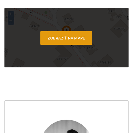
+
−
ZOBRAZIŤ NA MAPE