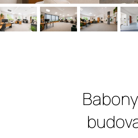
Babony
budova