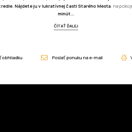
redie. Nájdete ju v lukratívnej časti Starého Mesta
, na pokoj
minút...
ČÍTAŤ ĎALEJ
 obhliadku
Poslať ponuku na e-mail