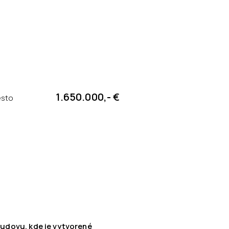
1.650.000,- €
esto
udovu, kde je vytvorené