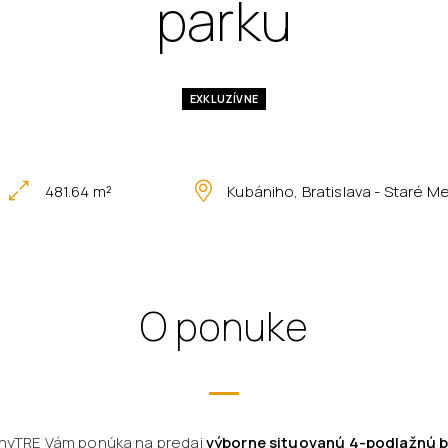
parku
EXKLUZÍVNE
481.64 m²
Kubániho, Bratislava - Staré M
O ponuke
onyTRE Vám ponúka na predaj
výborne situovanú 4-podlažnú b