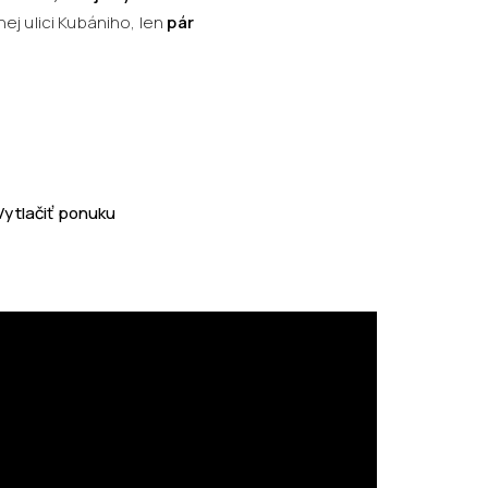
nej ulici Kubániho, len
pár
Vytlačiť ponuku