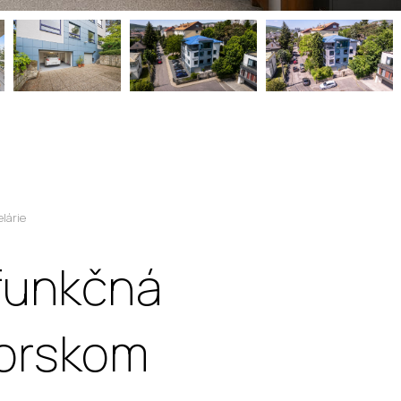
lárie
funkčná
Horskom