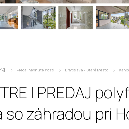
Predaj nehnuteľností
Bratislava - Staré Mesto
Kance
TRE I PREDAJ poly
 so záhradou pri 