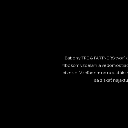
Babony TRE & PARTNERS tvorí ko
hlbokom vzdelaní a vedomostiac
biznise. Vzhľadom na neustále s
sa získať najak