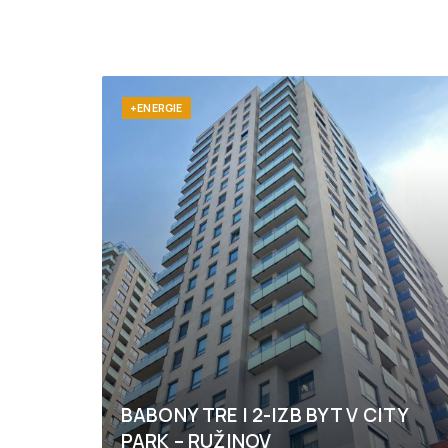
+ENERGIE
BABONY TRE I 2-IZB BYT V CITY
PARK – RUŽINOV