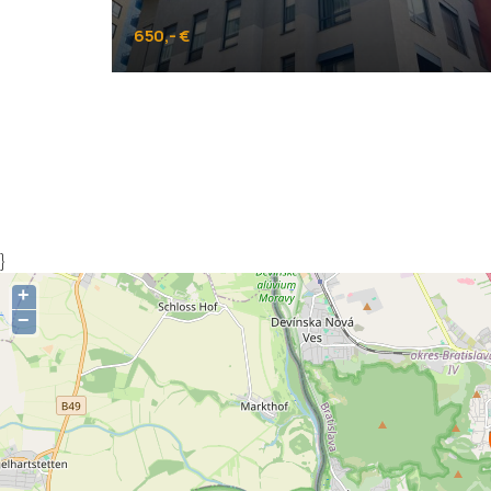
650,- €
Plynárenská, Bratislava - Ružinov
}
+
−