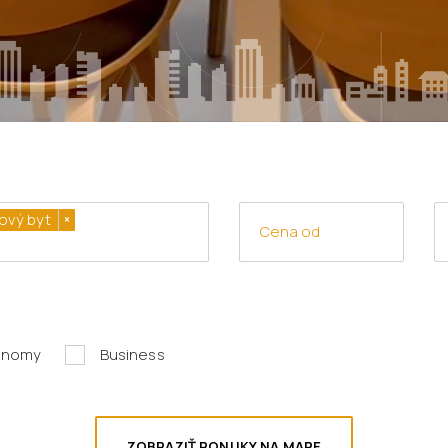
ový byt
×
onomy
Business
ZOBRAZIŤ PONUKY NA MAPE