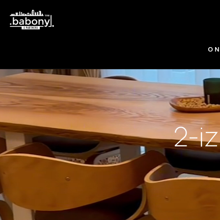
O 
2-i