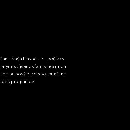
ami. Naša hlavná sila spočíva v
hatými skúsenosťami v realitnom
ujeme najnovšie trendy a snažíme
lov a programov.