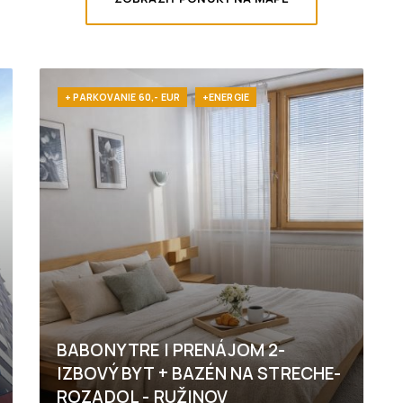
+ PARKOVANIE 60,- EUR
+ENERGIE
BABONYTRE I PRENÁJOM 2-
IZBOVÝ BYT + BAZÉN NA STRECHE-
ROZADOL - RUŽINOV