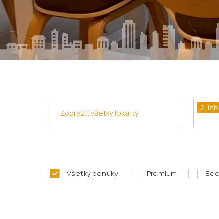
2-izb
Všetky ponuky
Premium
Ec