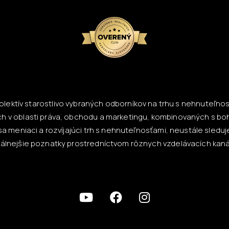
lektív starostlivo vybraných odborníkov na trhu s nehnuteľnosť
h v oblasti práva, obchodu a marketingu, kombinovaných s bo
a meniaci a rozvíjajúci trh s nehnuteľnosťami, neustále sled
tuálnejšie poznatky prostredníctvom rôznych vzdelávacích kaná