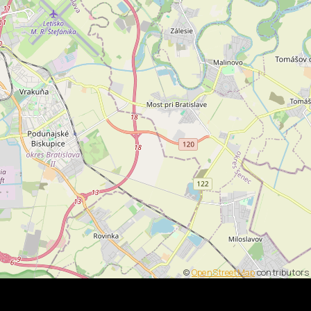
©
OpenStreetMap
contributors