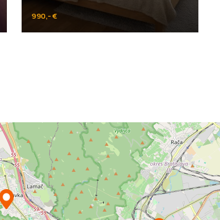
990,- €
Ružová dolina, Bratislava - Ružinov