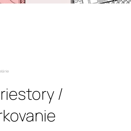
lárie
iestory /
rkovanie