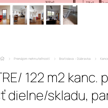
Prenájom nehnuteľností
Bratislava - Dúbravka
Kance
RE/ 122 m2 kanc. pr
 dielne/skladu, pa