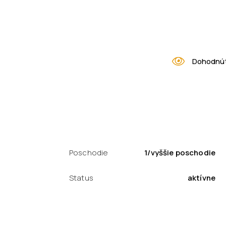
Dohodnúť
Poschodie
1/vyššie poschodie
Status
aktívne