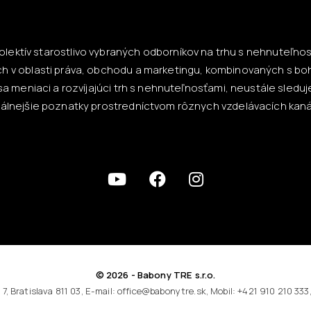
lektív starostlivo vybraných odborníkov na trhu s nehnuteľnosť
h v oblasti práva, obchodu a marketingu, kombinovaných s bo
a meniaci a rozvíjajúci trh s nehnuteľnosťami, neustále sled
tuálnejšie poznatky prostredníctvom rôznych vzdelávacích kaná
© 2026 - Babony TRE s.r.o.
 7, Bratislava 811 03, E-mail: office@babonytre.sk, Mobil: +421 910 210 333