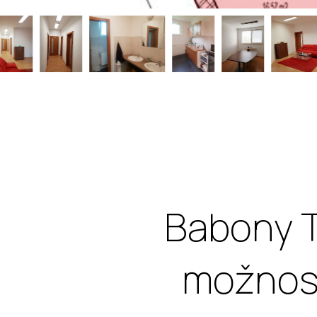
Babony T
možnosť