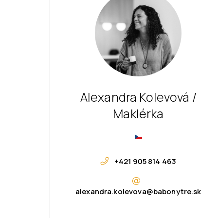
Alexandra Kolevová /
Maklérka
+421 905 814 463
alexandra.kolevova@babonytre.sk