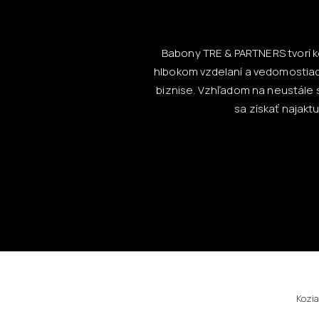
Babony TRE & PARTNERS tvorí ko
hlbokom vzdelaní a vedomostiac
biznise. Vzhľadom na neustále s
sa získať najak
Kozia