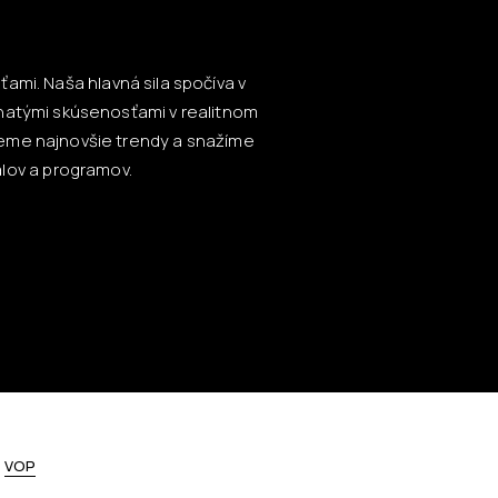
ami. Naša hlavná sila spočíva v
hatými skúsenosťami v realitnom
ujeme najnovšie trendy a snažíme
lov a programov.
,
VOP