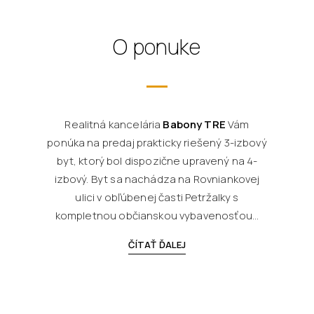
O ponuke
Realitná kancelária
Babony TRE
Vám
ponúka na predaj prakticky riešený 3-izbový
byt, ktorý bol dispozične upravený na 4-
izbový. Byt sa nachádza na Rovniankovej
ulici v obľúbenej časti Petržalky s
kompletnou občianskou vybavenosťou...
ČÍTAŤ ĎALEJ