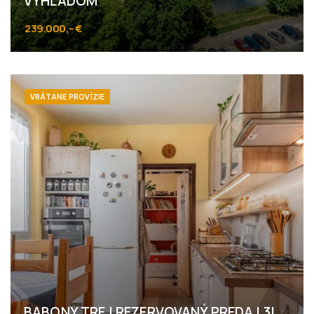
VÝHĽADOM
239.000,- €
Lachova, Bratislava - Petržalka
VRÁTANE PROVÍZIE
BABONY TRE I REZERVOVANÝ PREDAJ 3I