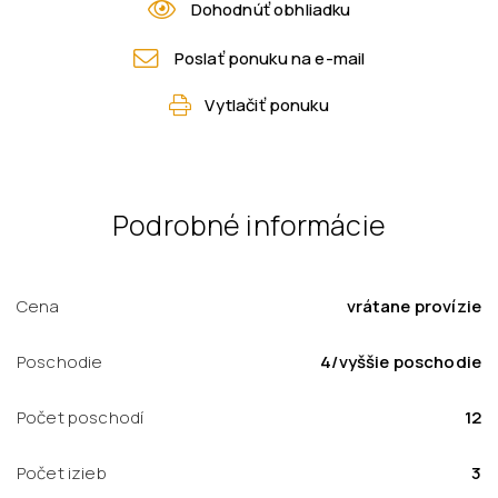
Dohodnúť obhliadku
Poslať ponuku na e-mail
Vytlačiť ponuku
Podrobné informácie
Cena
vrátane provízie
Poschodie
4/vyššie poschodie
Počet poschodí
12
Počet izieb
3