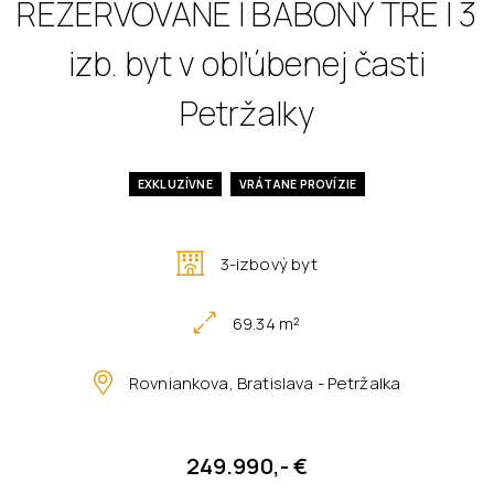
REZERVOVANÉ I BABONY TRE I 3
izb. byt v obľúbenej časti
Petržalky
EXKLUZÍVNE
VRÁTANE PROVÍZIE
3-izbový byt
69.34 m²
Rovniankova, Bratislava - Petržalka
249.990,- €