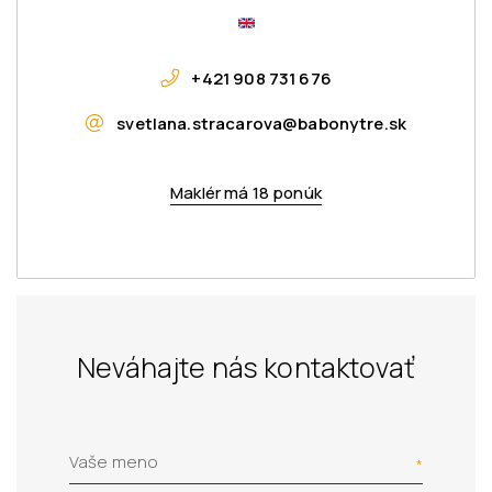
+421 908 731 676
svetlana.stracarova@babonytre.sk
Maklér má 18 ponúk
Neváhajte nás kontaktovať
Vaše meno