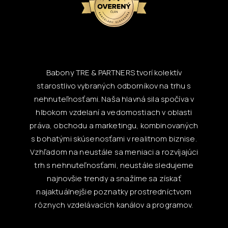
Babony TRE & PARTNERS tvorí kolektív
starostlivo vybraných odborníkov na trhu s
nehnuteľnosťami. Naša hlavná sila spočíva v
hlbokom vzdelaní a vedomostiach v oblasti
práva, obchodu a marketingu, kombinovaných
s bohatými skúsenosťami v realitnom biznise.
Vzhľadom na neustále sa meniaci a rozvíjajúci
trh s nehnuteľnosťami, neustále sledujeme
najnovšie trendy a snažíme sa získať
najaktuálnejšie poznatky prostredníctvom
rôznych vzdelávacích kanálov a programov.