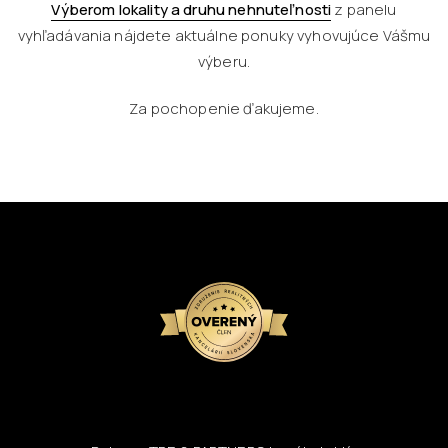
Výberom lokality a druhu nehnuteľnosti
z panelu
vyhľadávania nájdete aktuálne ponuky vyhovujúce Vášmu
výberu.
Za pochopenie ďakujeme.