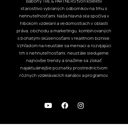
Babony TRE & PARTNERS tvorí kolektív
starostlivo vybraných odborníkov na trhu s
nehnuteľnosťami. Naša hlavná sila spočíva v
hlbokom vzdelaní a vedomostiach v oblasti
práva, obchodu a marketingu, kombinovaných
s bohatými skúsenosťami v realitnom biznise.
Vzhľadom na neustále sa meniaci a rozvíjajúci
trh s nehnuteľnosťami, neustále sledujeme
najnovšie trendy a snažíme sa získať
najaktuálnejšie poznatky prostredníctvom
rôznych vzdelávacích kanálov a programov.