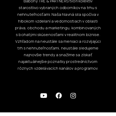
Babony TRE & PARTNERS tvorí kolektív
starostlivo vybraných odborníkov na trhu s
nehnuteľnosťami. Naša hlavná sila spočíva v
hlbokom vzdelaní a vedomostiach v oblasti
práva, obchodu a marketingu, kombinovaných
s bohatými skúsenosťami v realitnom biznise.
Vzhľadom na neustále sa meniaci a rozvíjajúci
trh s nehnuteľnosťami, neustále sledujeme
najnovšie trendy a snažíme sa získať
najaktuálnejšie poznatky prostredníctvom
rôznych vzdelávacích kanálov a programov.