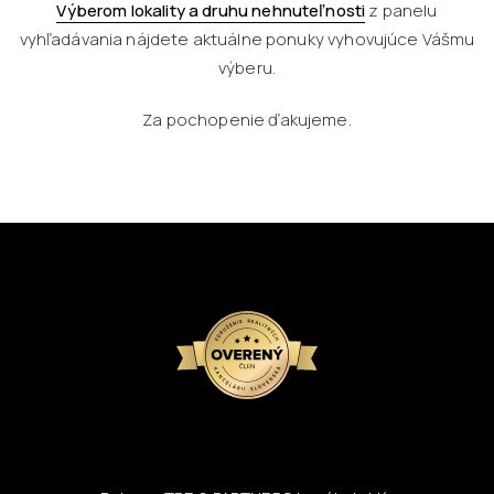
Výberom lokality a druhu nehnuteľnosti
z panelu
vyhľadávania nájdete aktuálne ponuky vyhovujúce Vášmu
výberu.
Za pochopenie ďakujeme.