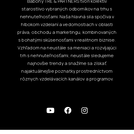
Babony TRE & PARTNERS tvorí kolektív
starostlivo vybraných odborníkov na trhu s
nehnuteľnosťami. Naša hlavná sila spočíva v
hlbokom vzdelaní a vedomostiach v oblasti
práva, obchodu a marketingu, kombinovaných
s bohatými skúsenosťami v realitnom biznise.
Vzhľadom na neustále sa meniaci a rozvíjajúci
trh s nehnuteľnosťami, neustále sledujeme
najnovšie trendy a snažíme sa získať
najaktuálnejšie poznatky prostredníctvom
rôznych vzdelávacích kanálov a programov.