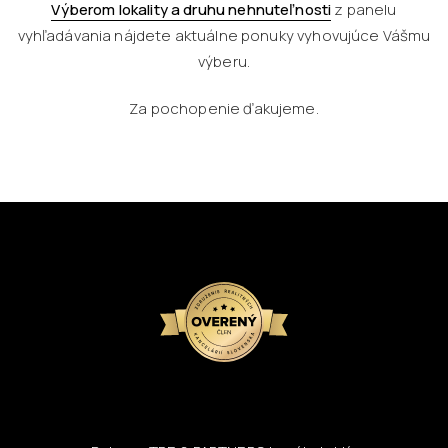
Výberom lokality a druhu nehnuteľnosti
z panelu
vyhľadávania nájdete aktuálne ponuky vyhovujúce Vášmu
výberu.
Za pochopenie ďakujeme.