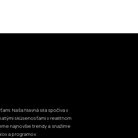
ami. Naša hlavná sila spočíva v
hatými skúsenosťami v realitnom
ujeme najnovšie trendy a snažíme
lov a programov.