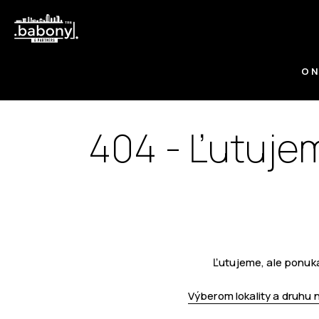
O 
404 - Ľutujem
Ľutujeme, ale ponuka
Výberom lokality a druhu 