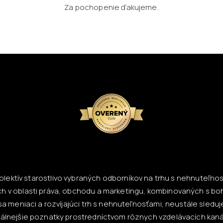
Za pochopenie ďakujeme.
lektív starostlivo vybraných odborníkov na trhu s nehnuteľnosť
h v oblasti práva, obchodu a marketingu, kombinovaných s bo
a meniaci a rozvíjajúci trh s nehnuteľnosťami, neustále sled
tuálnejšie poznatky prostredníctvom rôznych vzdelávacích kaná