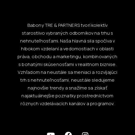
Babony TRE & PARTNERS tvorí kolektív
starostlivo vybraných odborníkov na trhu s
nehnuteľnosťami. Naša hlavná sila spočíva v
hlbokom vzdelaní a vedomostiach v oblasti
práva, obchodu a marketingu, kombinovaných
s bohatými skúsenosťami v realitnom biznise.
Vzhľadom na neustále sa meniaci a rozvíjajúci
trh s nehnuteľnosťami, neustále sledujeme
najnovšie trendy a snažíme sa získať
najaktuálnejšie poznatky prostredníctvom
rôznych vzdelávacích kanálov a programov.