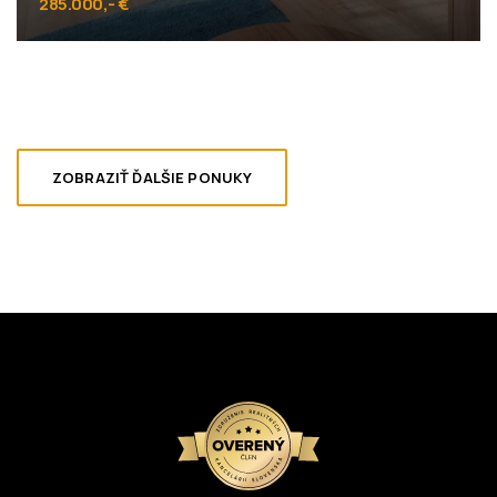
285.000,- €
Cementárenská 38, Stupava
ZOBRAZIŤ ĎALŠIE PONUKY