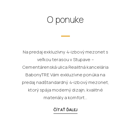
O ponuke
Na predaj exkluzívny 4-izbový mezonet s
veľkou terasou v Stupave –
Cementárenská ulica Realitná kancelária
BabonyTRE Vám exkluzívne ponúka na
predaj nadštandardný 4-izbový mezonet,
ktorý spája moderný dizajn, kvalitné
materiály a komfort...
ČÍTAŤ ĎALEJ