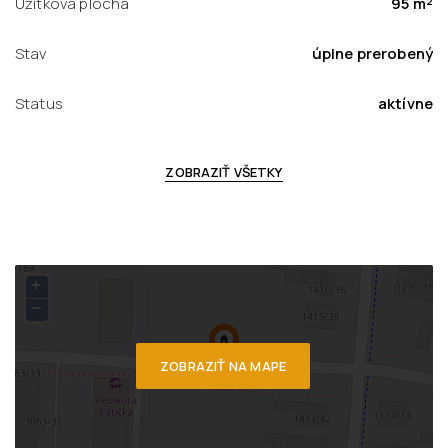
Úžitková plocha
95 m²
Stav
úplne prerobený
Status
aktívne
ZOBRAZIŤ VŠETKY
+
−
ZOBRAZIŤ NA MAPE