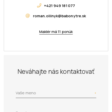
+421 949 181 077
roman.oliinyk@babonytre.sk
Maklér má 11 ponúk
Neváhajte nás kontaktovať
Vaše meno