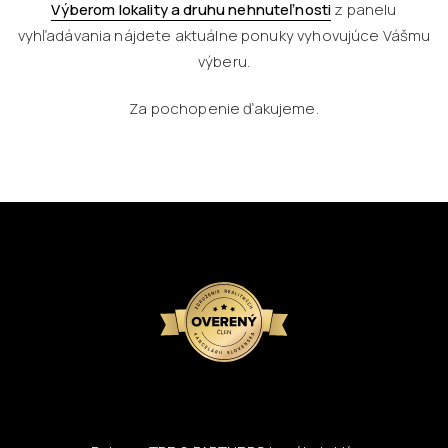
Výberom lokality a druhu nehnuteľnosti
z panelu
vyhľadávania nájdete aktuálne ponuky vyhovujúce Vášmu
výberu.
Za pochopenie ďakujeme.