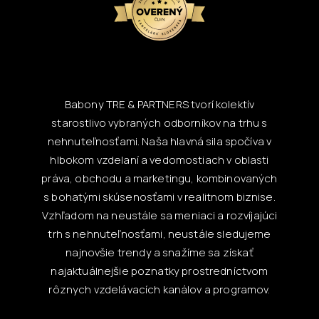
Babony TRE & PARTNERS tvorí kolektív
starostlivo vybraných odborníkov na trhu s
nehnuteľnosťami. Naša hlavná sila spočíva v
hlbokom vzdelaní a vedomostiach v oblasti
práva, obchodu a marketingu, kombinovaných
s bohatými skúsenosťami v realitnom biznise.
Vzhľadom na neustále sa meniaci a rozvíjajúci
trh s nehnuteľnosťami, neustále sledujeme
najnovšie trendy a snažíme sa získať
najaktuálnejšie poznatky prostredníctvom
rôznych vzdelávacích kanálov a programov.