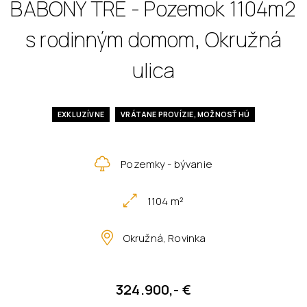
BABONY TRE - Pozemok 1104m2
s rodinným domom, Okružná
ulica
EXKLUZÍVNE
VRÁTANE PROVÍZIE, MOŽNOSŤ HÚ
Pozemky - bývanie
1104 m²
Okružná, Rovinka
324.900,- €