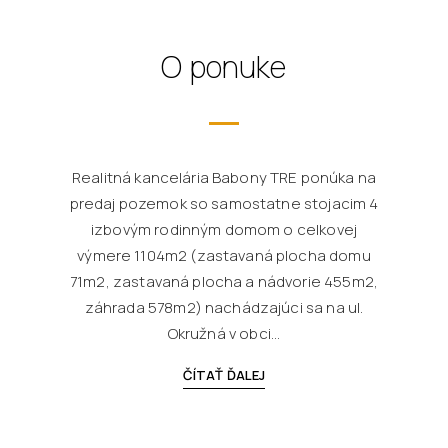
O ponuke
Realitná kancelária Babony TRE ponúka na
predaj pozemok so samostatne stojacim 4
izbovým rodinným domom o celkovej
výmere 1104m2 (zastavaná plocha domu
71m2, zastavaná plocha a nádvorie 455m2,
záhrada 578m2) nachádzajúci sa na ul.
Okružná v obci...
ČÍTAŤ ĎALEJ