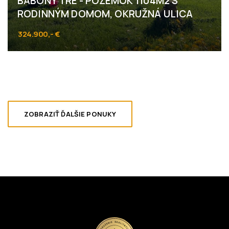
BABONY TRE - POZEMOK 1104M2 S
RODINNÝM DOMOM, OKRUŽNÁ ULICA
324.900,- €
Okružná, Rovinka
ZOBRAZIŤ ĎALŠIE PONUKY