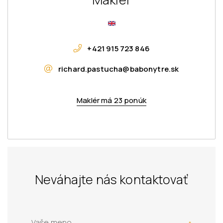
+421 915 723 846
richard.pastucha@babonytre.sk
Maklér má 23 ponúk
Neváhajte nás kontaktovať
Vaše meno