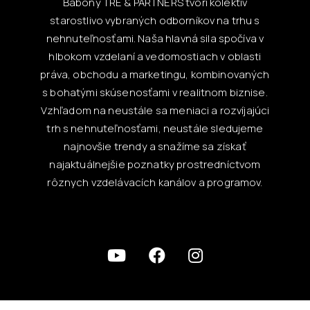
Babony TRE & PARTNERS tvorí kolektív
starostlivo vybraných odborníkov na trhu s
nehnuteľnosťami. Naša hlavná sila spočíva v
hlbokom vzdelaní a vedomostiach v oblasti
práva, obchodu a marketingu, kombinovaných
s bohatými skúsenosťami v realitnom biznise.
Vzhľadom na neustále sa meniaci a rozvíjajúci
trh s nehnuteľnosťami, neustále sledujeme
najnovšie trendy a snažíme sa získať
najaktuálnejšie poznatky prostredníctvom
rôznych vzdelávacích kanálov a programov.