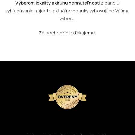
Výberom lokality a druhu nehnuteľnosti
z panelu
vyhľadávania nájdete aktuálne ponuky vyhovujúce Vášmu
výberu.
Za pochopenie ďakujeme.