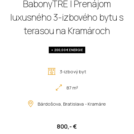
BabonyTRE | Prenájom
luxusného 3-izbového bytu s
terasou na Kramároch
+ 200,00 € ENERGIE
3-izbový byt
87 m²
Bárdošova, Bratislava - Kramáre
800,- €