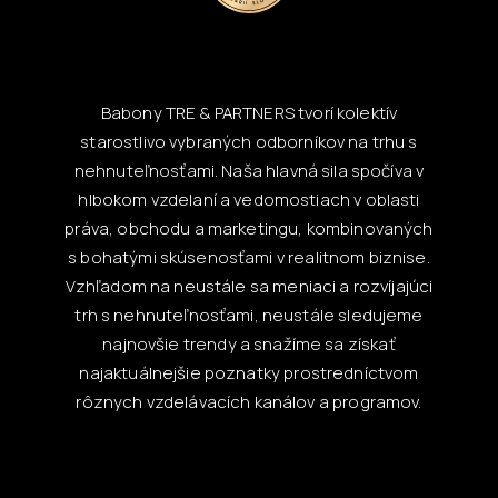
Babony TRE & PARTNERS tvorí kolektív
starostlivo vybraných odborníkov na trhu s
nehnuteľnosťami. Naša hlavná sila spočíva v
hlbokom vzdelaní a vedomostiach v oblasti
práva, obchodu a marketingu, kombinovaných
s bohatými skúsenosťami v realitnom biznise.
Vzhľadom na neustále sa meniaci a rozvíjajúci
trh s nehnuteľnosťami, neustále sledujeme
najnovšie trendy a snažíme sa získať
najaktuálnejšie poznatky prostredníctvom
rôznych vzdelávacích kanálov a programov.