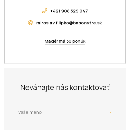
+421 908 529 947
miroslav.filipko@babonytre.sk
Maklér má 30 ponúk
Neváhajte nás kontaktovať
Vaše meno