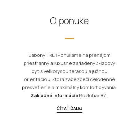
O ponuke
Babony TRE | Ponúkame na prenájom
priestranný a luxusne zariadený 3-izbový
byt s veľkorysou terasou a južnou
orientáciou, ktorá zabezpečí celodenné
presvetlenie a maximálny komfort bývania.
Základné informácie
Rozloha: 87...
ČÍTAŤ ĎALEJ