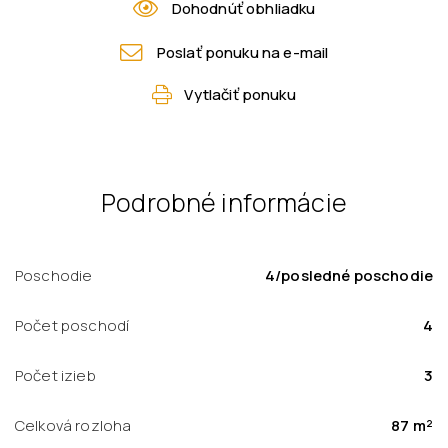
Dohodnúť obhliadku
Poslať ponuku na e-mail
Vytlačiť ponuku
Podrobné informácie
Poschodie
4/posledné poschodie
Počet poschodí
4
Počet izieb
3
Celková rozloha
87 m²