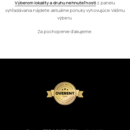
Výberom lokality a druhu nehnuteľnosti
z panelu
vyhľadávania nájdete aktuálne ponuky vyhovujúce Vášmu
výberu.
Za pochopenie ďakujeme.