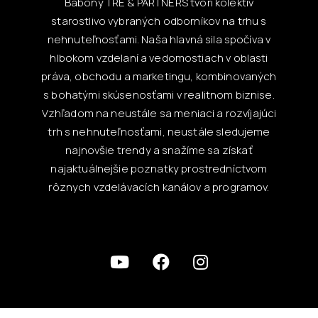
Babony TRE & PARTNERS tvorí kolektív
starostlivo vybraných odborníkov na trhu s
nehnuteľnosťami. Naša hlavná sila spočíva v
hlbokom vzdelaní a vedomostiach v oblasti
práva, obchodu a marketingu, kombinovaných
s bohatými skúsenosťami v realitnom biznise.
Vzhľadom na neustále sa meniaci a rozvíjajúci
trh s nehnuteľnosťami, neustále sledujeme
najnovšie trendy a snažíme sa získať
najaktuálnejšie poznatky prostredníctvom
rôznych vzdelávacích kanálov a programov.