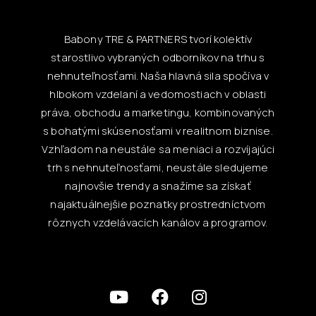
Babony TRE & PARTNERS tvorí kolektív
starostlivo vybraných odborníkov na trhu s
nehnuteľnosťami. Naša hlavná sila spočíva v
hlbokom vzdelaní a vedomostiach v oblasti
práva, obchodu a marketingu, kombinovaných
s bohatými skúsenosťami v realitnom biznise.
Vzhľadom na neustále sa meniaci a rozvíjajúci
trh s nehnuteľnosťami, neustále sledujeme
najnovšie trendy a snažíme sa získať
najaktuálnejšie poznatky prostredníctvom
rôznych vzdelávacích kanálov a programov.