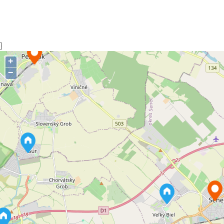
}
+
−