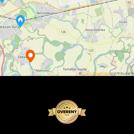
©
OpenStreetMap
contributors