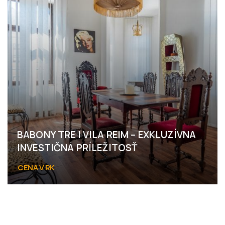
BABONY TRE I VILA REIM – EXKLUZÍVNA
INVESTIČNÁ PRÍLEŽITOSŤ
CENA V RK
Hviezdoslavova 2, Trenčianske Teplice