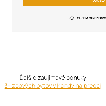
ODOSLA
CHCEM SI REZERV
Ďalšie zaujímavé ponuky
3-izbových bytov v Kandy na predaj