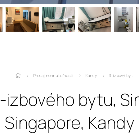
Predaj nehnuteľností
Kandy
3-izbový byt
3-izbového bytu, Si
Singapore, Kandy