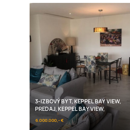
3-IZBOVÝ BYT, KEPPEL BAY VIEW,
PREDAJ, KEPPEL BAY VIEW,
6.000.000,- €