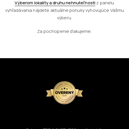
Výberom lokality a druhu nehnuteľnosti
z panelu
vyhľadávania nájdete aktuálne ponuky vyhovujúce Vášmu
výberu.
Za pochopenie ďakujeme.