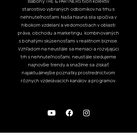
Babony TRE & PARTNERS tvorí kolektív
starostlivo vybraných odborníkov na trhu s
nehnuteľnosťami. Naša hlavná sila spočíva v
hlbokom vzdelaní a vedomostiach v oblasti
práva, obchodu a marketingu, kombinovaných
s bohatými skúsenosťami v realitnom biznise.
Vzhľadom na neustále sa meniaci a rozvíjajúci
trh s nehnuteľnosťami, neustále sledujeme
najnovšie trendy a snažíme sa získať
najaktuálnejšie poznatky prostredníctvom
rôznych vzdelávacích kanálov a programov.