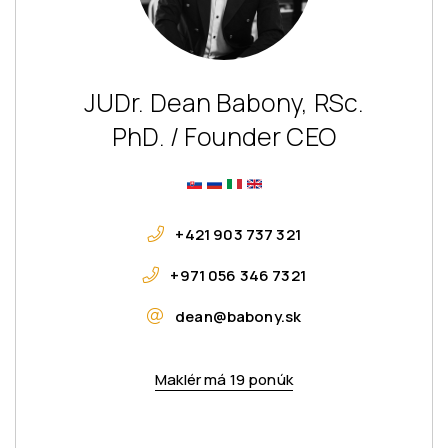
JUDr. Dean Babony, RSc.
PhD. / Founder CEO
+421 903 737 321
+971 056 346 7321
dean@babony.sk
Maklér má 19 ponúk