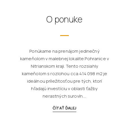
O ponuke
Ponúkame na prenájom jedinečný
kameňolom v malebnej lokalite Pohranice v
Nitrianskom kraji. Tento rozsiahly
kameňolom s rozlohou cca 414 098 m2 je
ideálnou príležitosťou pre tých, ktorí
hľadajú investíciu v oblasti ťažby
nerastných surovín....
ČÍTAŤ ĎALEJ