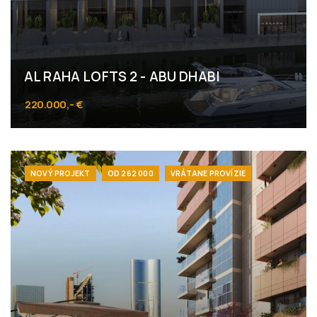
AL RAHA LOFTS 2 - ABU DHABI
220.000,- €
Al Raha Beach
NOVÝ PROJEKT
OD 262 000
VRÁTANE PROVÍZIE