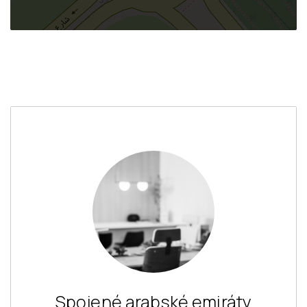
Spojené arabské emiráty