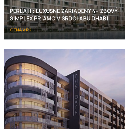
PERLA II : LUXUSNE ZARIADENÝ 4-IZBOVÝ
SIMPLEX PRIAMO V SRDCI ABU DHABI
CENA V RK
Abu Dhabi, Yas Island, Yas Bay