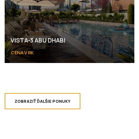
VISTA-3 ABU DHABI
CENA V RK
Al Reem Island Abu Dhabi
ZOBRAZIŤ ĎALŠIE PONUKY