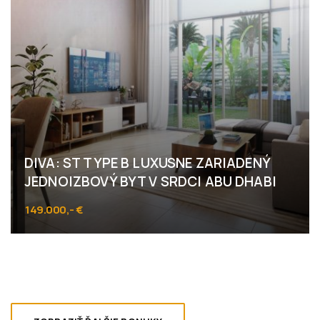
DIVA: ST TYPE B LUXUSNE ZARIADENÝ
JEDNOIZBOVÝ BYT V SRDCI ABU DHABI
149.000,- €