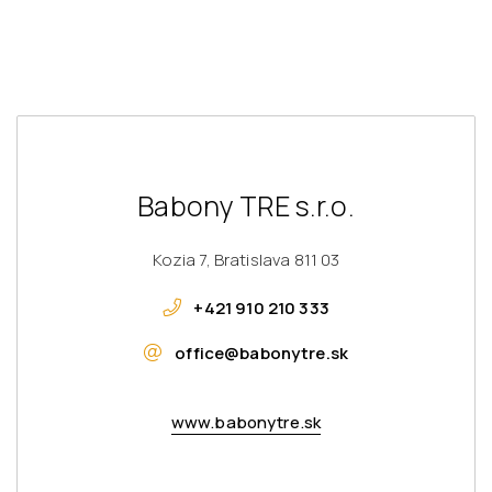
Babony TRE s.r.o.
Kozia 7, Bratislava 811 03
+421 910 210 333
office@babonytre.sk
www.babonytre.sk