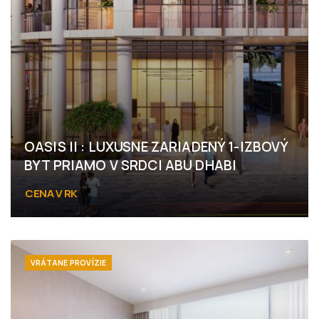
OASIS II : LUXUSNE ZARIADENÝ 1-IZBOVÝ
BYT PRIAMO V SRDCI ABU DHABI
CENA V RK
Masdar City, Abu Dhabi
VRÁTANE PROVÍZIE