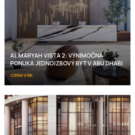
AL MARYAH VISTA 2: VÝNIMOČNÁ
PONUKA JEDNOIZBOVÝ BYT V ABU DHABI
CENA V RK