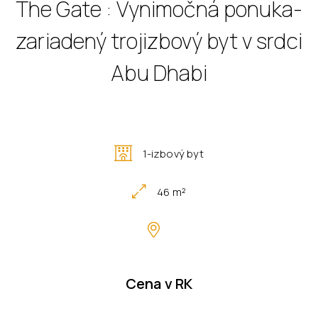
The Gate : Vynimočná ponuka-
zariadený trojizbový byt v srdci
Abu Dhabi
1-izbový byt
46 m²
Cena v RK