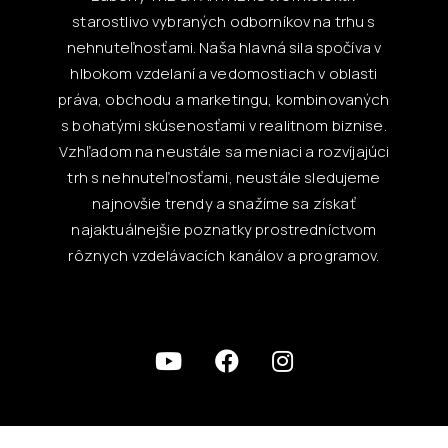
starostlivo vybraných odborníkov na trhu s
nehnuteľnosťami. Naša hlavná sila spočíva v
hlbokom vzdelaní a vedomostiach v oblasti
práva, obchodu a marketingu, kombinovaných
s bohatými skúsenosťami v realitnom biznise.
Vzhľadom na neustále sa meniaci a rozvíjajúci
trh s nehnuteľnosťami, neustále sledujeme
najnovšie trendy a snažíme sa získať
najaktuálnejšie poznatky prostredníctvom
rôznych vzdelávacích kanálov a programov.