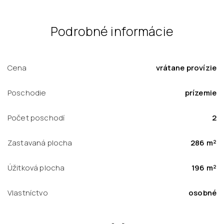
Podrobné informácie
Cena
vrátane provízie
Poschodie
prízemie
Počet poschodí
2
Zastavaná plocha
286 m²
Úžitková plocha
196 m²
Vlastníctvo
osobné