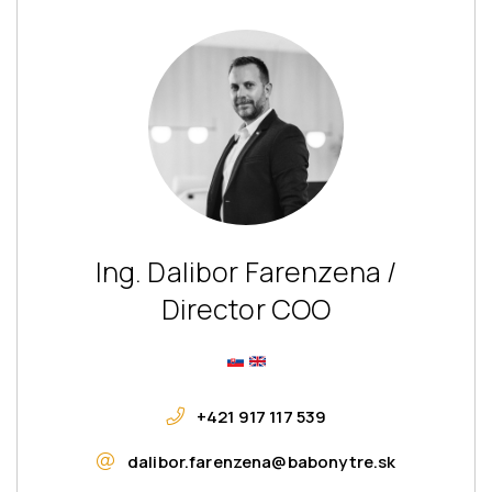
Ing. Dalibor Farenzena /
Director COO
+421 917 117 539
dalibor.farenzena@babonytre.sk