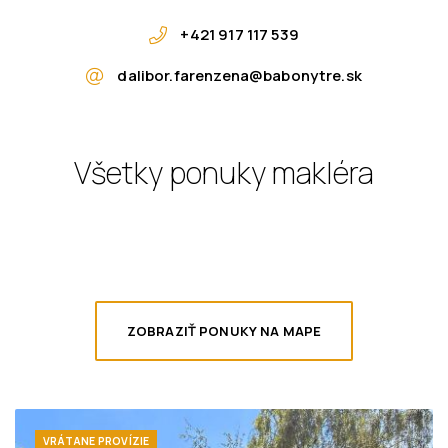
+421 917 117 539
dalibor.farenzena@babonytre.sk
Všetky ponuky makléra
ZOBRAZIŤ PONUKY NA MAPE
VRÁTANE PROVÍZIE