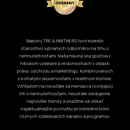
Babony TRE & PARTNERS tvorí kolektív
starostlivo vybraných odborníkov na trhu s
nehnuteľnosťami. Naša hlavná sila spočíva v
hlbokom vzdelaní a vedomostiach v oblasti
práva, obchodu a marketingu, kombinovaných
s bohatými skúsenosťami v realitnom biznise.
Vzhľadom na neustále sa meniaci a rozvíjajúci
trh s nehnuteľnosťami, neustále sledujeme
najnovšie trendy a snažíme sa získať
najaktuálnejšie poznatky prostredníctvom
rôznych vzdelávacích kanálov a programov.