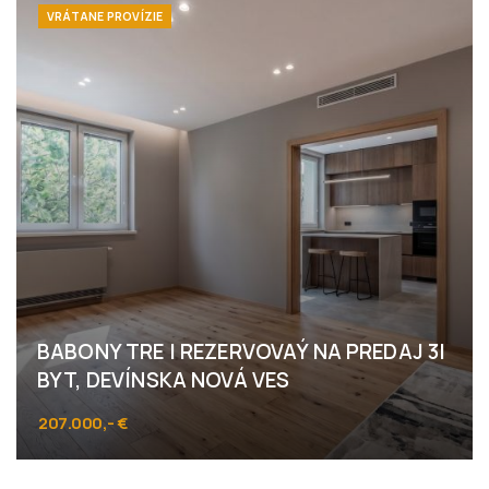
VRÁTANE PROVÍZIE
BABONY TRE I REZERVOVAÝ NA PREDAJ 3I
BYT, DEVÍNSKA NOVÁ VES
207.000,- €
Hradištná, Bratislava - Devínska Nová Ves