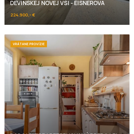
DEVÍNSKEJ NOVEJ VSI - EISNEROVA
224.900,- €
Eisnerova, Bratislava - Devínska Nová Ves
VRÁTANE PROVÍZIE