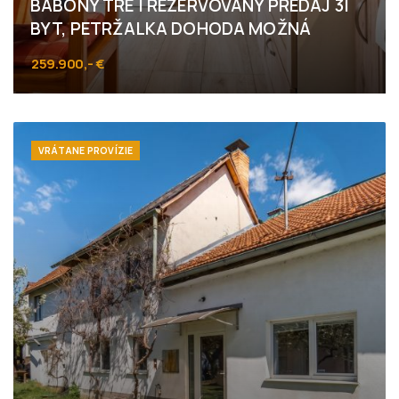
BABONY TRE I REZERVOVANÝ PREDAJ 3I
BYT, PETRŽALKA DOHODA MOŽNÁ
259.900,- €
Mlynarovičova, Bratislava - Petržalka
VRÁTANE PROVÍZIE