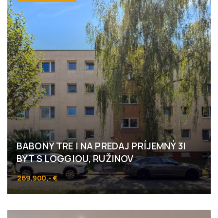
BABONY TRE I NA PREDAJ PRÍJEMNÝ 3I
BYT S LOGGIOU, RUŽINOV
269.900,- €
Staré záhrady, Bratislava - Ružinov