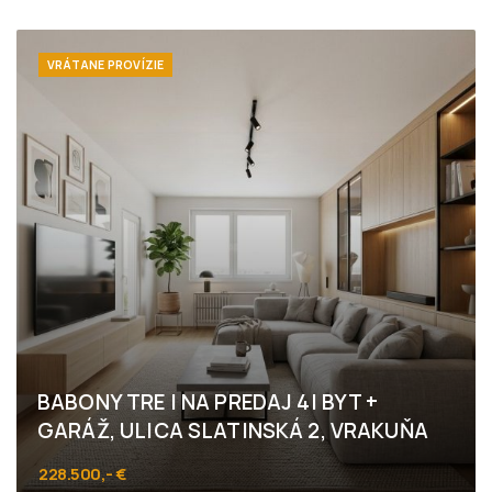
Nobelova, Bratislava - Nové Mesto
VRÁTANE PROVÍZIE
BABONY TRE I NA PREDAJ 4I BYT +
GARÁŽ, ULICA SLATINSKÁ 2, VRAKUŇA
228.500,- €