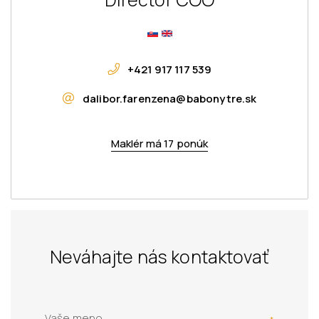
+421 917 117 539
dalibor.farenzena@babonytre.sk
Maklér má 17 ponúk
Neváhajte nás kontaktovať
Vaše meno