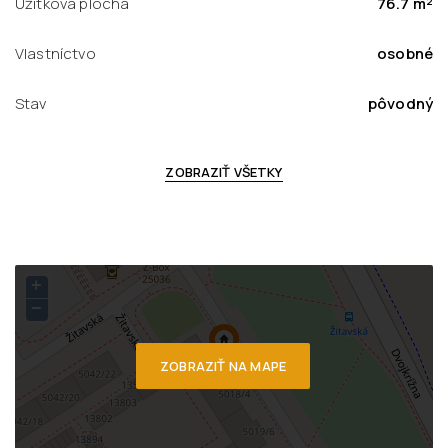
Úžitková plocha
76.7 m²
Vlastníctvo
osobné
Stav
pôvodný
ZOBRAZIŤ VŠETKY
+
−
ZOBRAZIŤ NA MAPE