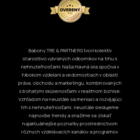
Babony TRE & PARTNERS tvorí kolektív
starostlivo vybraných odborníkov na trhu s
nehnuteľnosťami. Naša hlavná sila spočíva v
hlbokom vzdelaní a vedomostiach v oblasti
práva, obchodu a marketingu, kombinovaných
s bohatými skúsenosťami v realitnom biznise.
Vzhľadom na neustále sa meniaci a rozvíjajúci
trh s nehnuteľnosťami, neustále sledujeme
najnovšie trendy a snažíme sa získať
najaktuálnejšie poznatky prostredníctvom
rôznych vzdelávacích kanálov a programov.