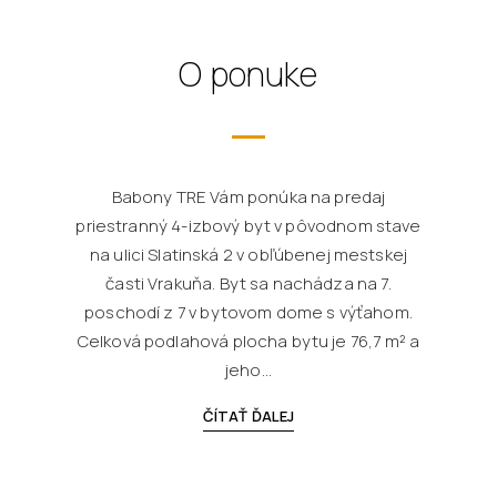
O ponuke
Babony TRE Vám ponúka na predaj
priestranný 4-izbový byt v pôvodnom stave
na ulici Slatinská 2 v obľúbenej mestskej
časti Vrakuňa. Byt sa nachádza na 7.
poschodí z 7 v bytovom dome s výťahom.
Celková podlahová plocha bytu je 76,7 m² a
jeho...
ČÍTAŤ ĎALEJ