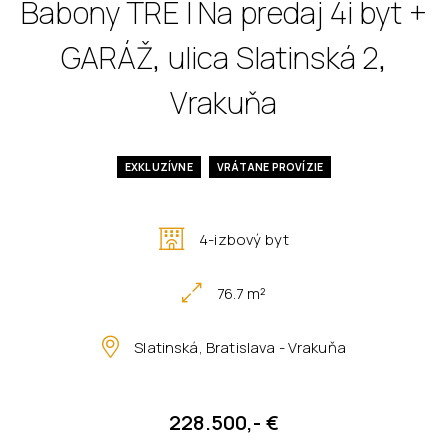
Babony TRE I Na predaj 4i byt +
GARÁŽ, ulica Slatinská 2,
Vrakuňa
EXKLUZÍVNE
VRÁTANE PROVÍZIE
4-izbový byt
76.7 m²
Slatinská, Bratislava - Vrakuňa
228.500,- €