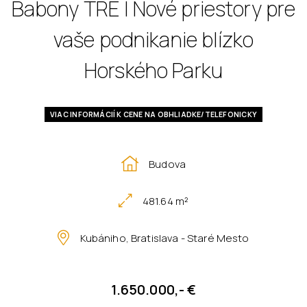
Babony TRE I Nové priestory pre
vaše podnikanie blízko
Horského Parku
VIAC INFORMÁCIÍ K CENE NA OBHLIADKE/TELEFONICKY
Budova
481.64 m²
Kubániho, Bratislava - Staré Mesto
1.650.000,- €