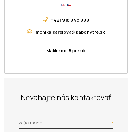
+421 918 946 999
monika.karelova@babonytre.sk
Maklér má 6 ponúk
Neváhajte nás kontaktovať
Vaše meno