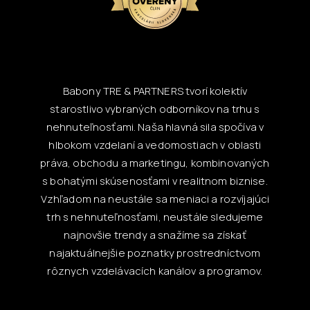
Babony TRE & PARTNERS tvorí kolektív
starostlivo vybraných odborníkov na trhu s
nehnuteľnosťami. Naša hlavná sila spočíva v
hlbokom vzdelaní a vedomostiach v oblasti
práva, obchodu a marketingu, kombinovaných
s bohatými skúsenosťami v realitnom biznise.
Vzhľadom na neustále sa meniaci a rozvíjajúci
trh s nehnuteľnosťami, neustále sledujeme
najnovšie trendy a snažíme sa získať
najaktuálnejšie poznatky prostredníctvom
rôznych vzdelávacích kanálov a programov.