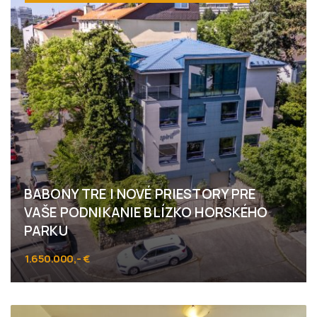
BABONY TRE I NOVÉ PRIESTORY PRE
VAŠE PODNIKANIE BLÍZKO HORSKÉHO
PARKU
1.650.000,- €
Kubániho, Bratislava - Staré Mesto