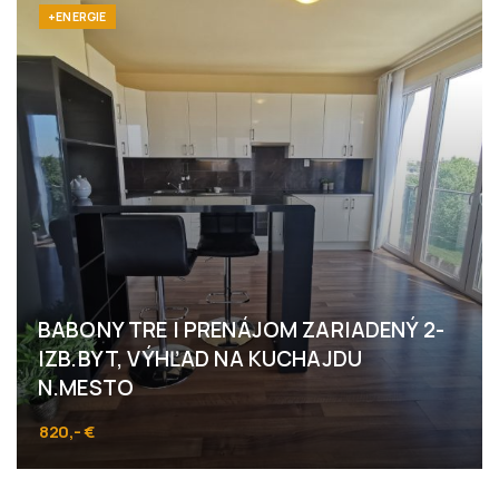
+ENERGIE
BABONY TRE I PRENÁJOM ZARIADENÝ 2-
IZB.BYT, VÝHĽAD NA KUCHAJDU
N.MESTO
820,- €
Vajnorská, Bratislava - Nové Mesto