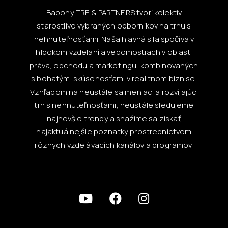
Babony TRE & PARTNERS tvorí kolektív
starostlivo vybraných odborníkov na trhu s
nehnuteľnosťami. Naša hlavná sila spočíva v
hlbokom vzdelaní a vedomostiach v oblasti
práva, obchodu a marketingu, kombinovaných
s bohatými skúsenosťami v realitnom biznise.
Vzhľadom na neustále sa meniaci a rozvíjajúci
trh s nehnuteľnosťami, neustále sledujeme
najnovšie trendy a snažíme sa získať
najaktuálnejšie poznatky prostredníctvom
rôznych vzdelávacích kanálov a programov.