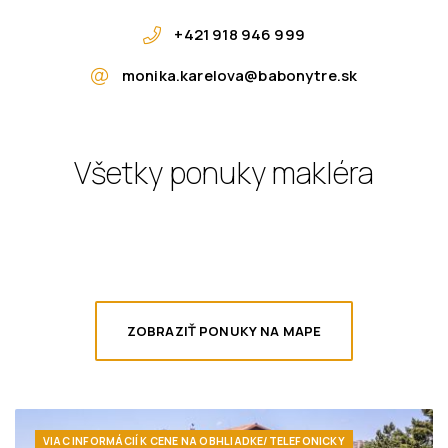
+421 918 946 999
monika.karelova@babonytre.sk
Všetky ponuky makléra
ZOBRAZIŤ PONUKY NA MAPE
VIAC INFORMÁCIÍ K CENE NA OBHLIADKE/TELEFONICKY