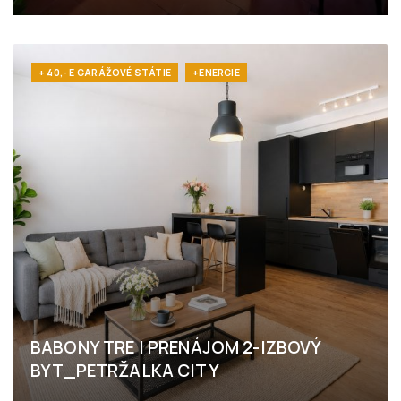
Priekopnícka, Bratislava - Podunajské Biskupice
+ 40,- E GARÁŽOVÉ STÁTIE
+ENERGIE
BABONY TRE I PRENÁJOM 2-IZBOVÝ
BYT_PETRŽALKA CITY