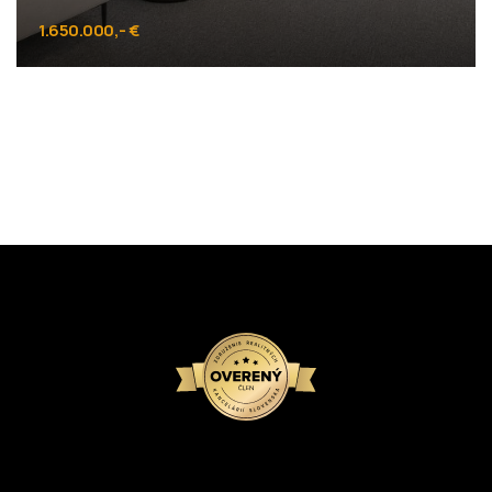
1.650.000,- €
Kubániho, Bratislava - Staré Mesto